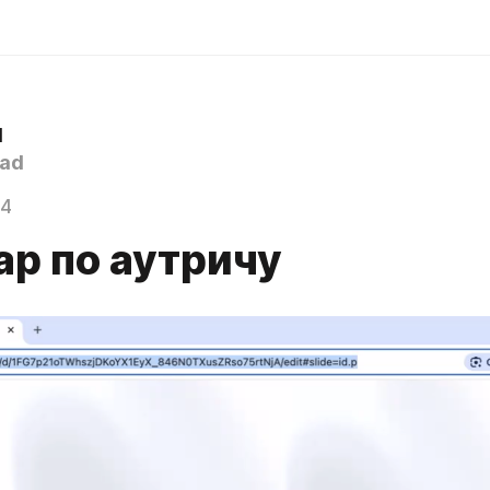
d
ad
24
ар по аутричу