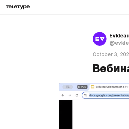
Evklea
@evkle
October 3, 20
Вебин