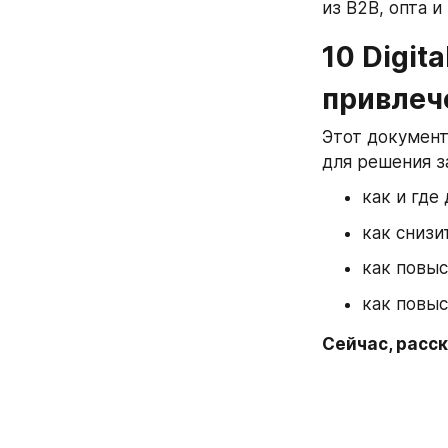
из B2B, опта и
10 Digita
привлеч
Этот документ
для решения з
как и где
как снизи
как повыс
как повыс
Сейчас, расс