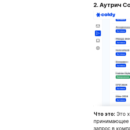
2. Аутрич Co
Что это:
 Это 
принимающее р
запрос в компа