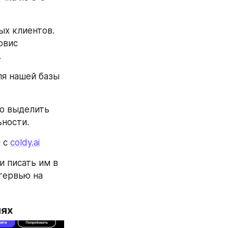
х клиентов. 
вис 
.
ля нашей базы 
ко выделить 
ьности.
 с 
coldy.ai
 писать им в 
тервью на 
иях