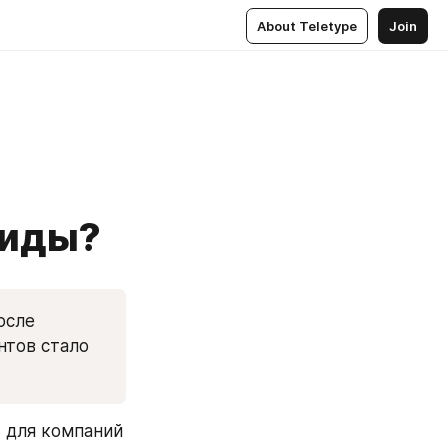
About Teletype
Join
лиды?
сле 
тов стало 
 для компаний 