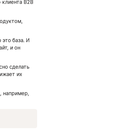
 клиента B2B 
одуктом, 
это база. И 
т, и он 
сно сделать 
ижает их 
 например, 