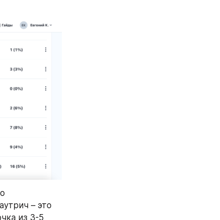
о 
утрич – это 
ка из 3-5 