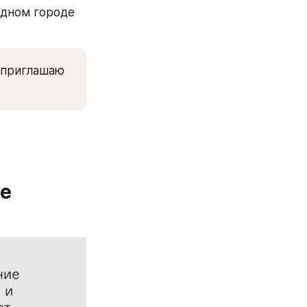
дном городе 
 приглашаю 
ке