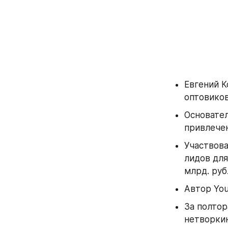
Евгений К
оптовиков
Основател
привлече
Участвова
лидов для
млрд. руб.
Автор You
За полтор
нетворкин