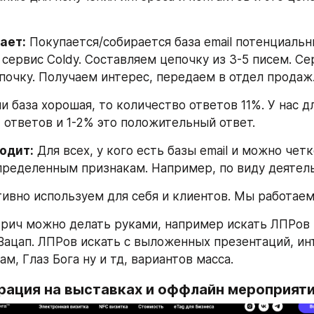
ает:
 Покупается/собирается база email потенциальны
сервис Coldy. Составляем цепочку из 3-5 писем. Сер
почку. Получаем интерес, передаем в отдел продаж
и база хорошая, то количество ответов 11%. У нас д
 ответов и 1-2% это положительный ответ.
одит:
 Для всех, у кого есть базы email и можно чет
пределенным признакам. Например, по виду деятел
ивно используем для себя и клиентов. Мы работаем
трич можно делать руками, например искать ЛПРов и
Вацап. ЛПРов искать с выложенных презентаций, ин
ам, Глаз Бога ну и тд, вариантов масса.
ерация на выставках и оффлайн мероприят