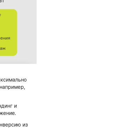
ксимально 
например, 
динг и 
жение.
нверсию из 